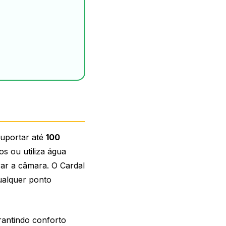
suportar até
100
s ou utiliza água
ar a câmara. O Cardal
ualquer ponto
rantindo conforto