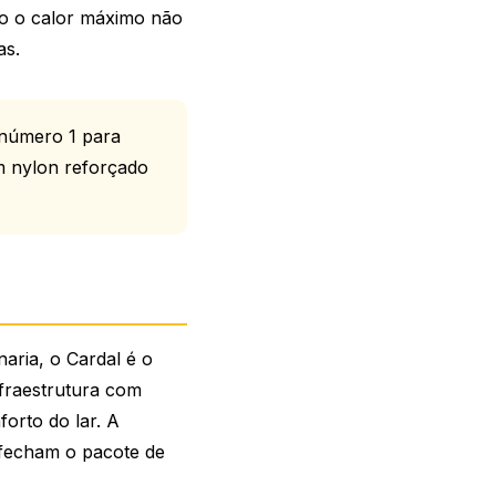
do o calor máximo não
as.
 número 1 para
em nylon reforçado
aria, o Cardal é o
fraestrutura com
orto do lar. A
) fecham o pacote de