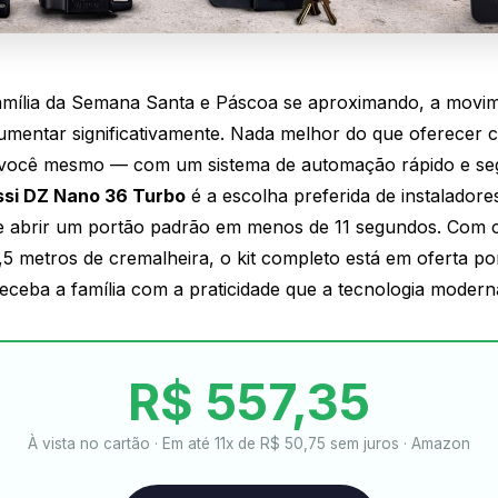
amília da Semana Santa e Páscoa se aproximando, a movim
mentar significativamente. Nada melhor do que oferecer 
 você mesmo — com um sistema de automação rápido e se
ssi DZ Nano 36 Turbo
é a escolha preferida de instaladore
de abrir um portão padrão em menos de 11 segundos. Com 
4,5 metros de cremalheira, o kit completo está em oferta p
eceba a família com a praticidade que a tecnologia modern
R$ 557,35
À vista no cartão · Em até 11x de R$ 50,75 sem juros · Amazon