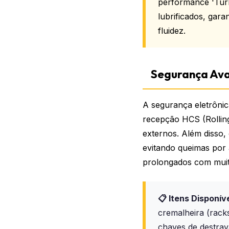
performance 'Turbo
lubrificados, ga
fluidez.
Segurança Av
A segurança eletrônic
recepção HCS (Rolling
externos. Além disso,
evitando queimas por 
prolongados com muita
📋 Itens Disponíve
cremalheira (rack
chaves de destra