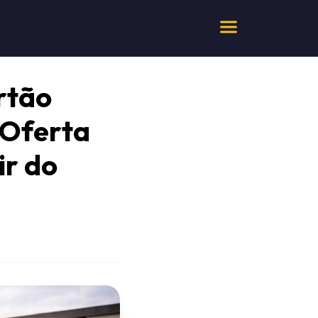
rtão
 Oferta
ir do