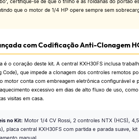
', certifique-se de que o trilho e as roldanas do portão e
rantindo que o motor de 1/4 HP opere sempre sem sobreca
ançada com Codificação Anti-Clonagem H
a é o coração deste kit. A central KXH30FS inclusa trabal
 Code), que impede a clonagem dos controles remotos por
 o motor conta com embreagem eletrônica configurável e p
aquecimento excessivo em dias de alto fluxo de uso, como
s visitas em casa.
is no Kit:
Motor 1/4 CV Rossi, 2 controles NTX (HCS), 4,5
s), placa central KXH30FS com partida e parada suave, kit 
vamento manual.