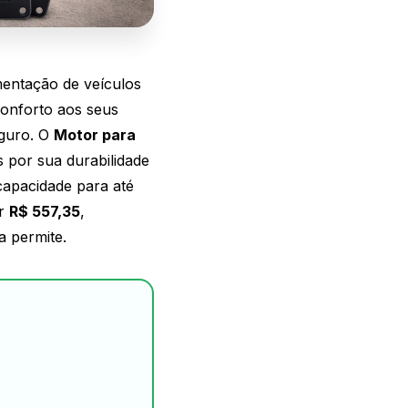
entação de veículos
conforto aos seus
guro. O
Motor para
s por sua durabilidade
capacidade para até
or
R$ 557,35
,
a permite.